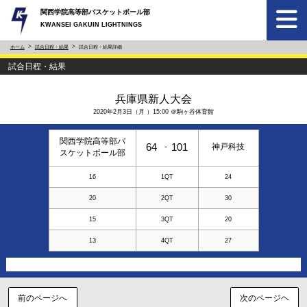
関西学院高等部バスケットボール部
KWANSEI GAKUIN LIGHTNINGS
ホーム
試合日程・結果
試合日程・結果詳細
試合日程・結果
兵庫県新人大会
2020年2月3日（月 ）15:00 ＠駒ヶ谷体育館
関西学院高等部バ
64
101
-
神戸科技
スケットボール部
16
1QT
24
20
2QT
30
15
3QT
20
13
4QT
27
前のページへ
次のページヘ